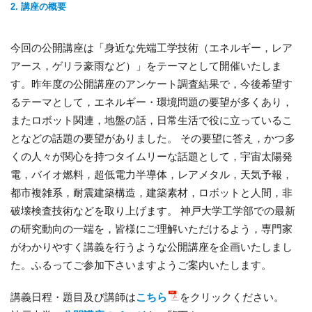
2. 講座の概要
今回の公開講座は「身近な先端工学技術（エネルギー，レア
アース，ゲリラ豪雨など）」をテーマとして開催いたしま
す。昨年度の公開講座のアンケート調査結果で，今後希望す
るテーマとして，エネルギー・環境問題の要望が多くあり，
またロボット関連，地盤の話，日常生活で役に立っているこ
となどの話題の要望がありました。 その要望に答え，かつ多
くの人々が関心を持つタイムリーな話題として，宇宙太陽発
電，バイオ燃料，超低電力半導体，レアメタル，天気予報，
都市複雑系，耐震建築構造，建築素材，ロボットと人間，非
破壊検査技術などを取り上げます。 神戸大学工学部での最新
の研究動向の一端を，皆様にご理解いただけるよう，専門家
がわかりやすく講義を行うような公開講座を企画いたしまし
た。ふるってご参加下さいますようご案内いたします。
講義日程・題目及び講師は
こちら
をクリックください。