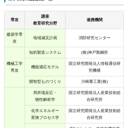
講座
専攻
連携機関
教育研究分野
建築学専
地域減災計画
消防研究センター
攻
知的製造システム
(株)神戸製鋼所
機械工学
国立研究開発法人情報通信研
機能適応モデル
専攻
究機構
開智型ものづくり
川崎重工業(株)
局所場反応・
国立研究開発法人産業技術総
物性解析学
合研究所
化学エネルギー
国立研究開発法人産業技術総
変換プロセス学
合研究所