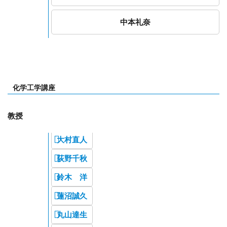
中本礼奈
化学工学講座
教授
大村直人
荻野千秋
鈴木 洋
蓮沼誠久
丸山達生