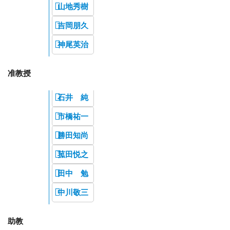
山地秀樹
吉岡朋久
神尾英治
准教授
石井 純
市橋祐一
勝田知尚
菰田悦之
田中 勉
中川敬三
助教