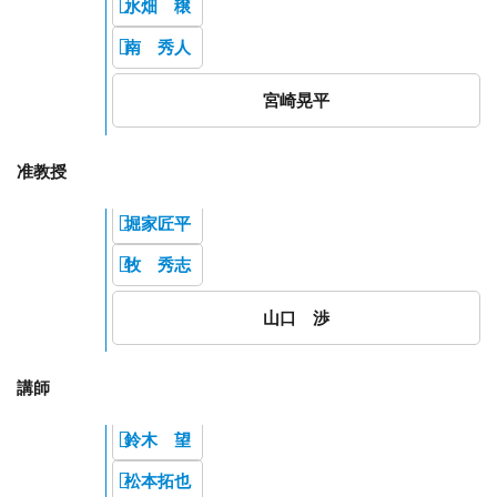
水畑 穣
南 秀人
宮崎晃平
准教授
堀家匠平
牧 秀志
山口 渉
講師
鈴木 望
松本拓也