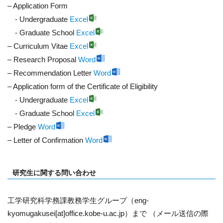
– Application Form
- Undergraduate
Excel
- Graduate School
Excel
– Curriculum Vitae
Excel
– Research Proposal
Word
– Recommendation Letter
Word
– Application form of the Certificate of Eligibility
- Undergraduate
Excel
- Graduate School
Excel
– Pledge
Word
– Letter of Confirmation
Word
研究生に関する問い合わせ
工学研究科学務課教務学生グループ（eng-
kyomugakusei[at]office.kobe-u.ac.jp）まで （メール送信の際