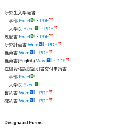
研究生入学願書
学部
Excel
・
PDF
大学院
Excel
・
PDF
履歴書
Excel
・
PDF
研究計画書
Word
・
PDF
推薦書
Word
・
PDF
推薦書(English)
Word
・
PDF
在留資格認定証明書交付申請書
学部
Excel
大学院
Excel
誓約書
Word
・
PDF
確約書
Word
・
PDF
Designated Forms