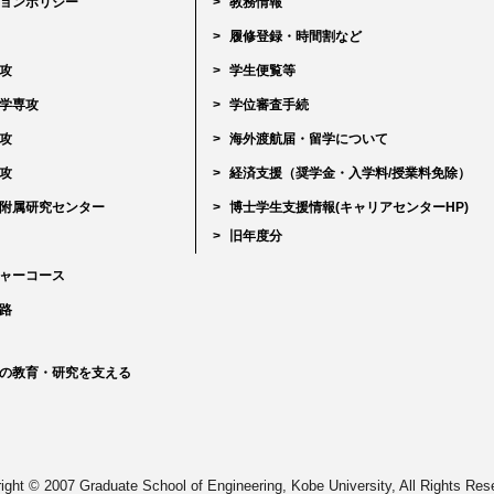
ョンポリシー
教務情報
履修登録・時間割など
攻
学生便覧等
学専攻
学位審査手続
攻
海外渡航届・留学について
攻
経済支援（奨学金・入学料/授業料免除）
附属研究センター
博士学生支援情報(キャリアセンターHP)
旧年度分
ャーコース
路
の教育・研究を支える
ight © 2007 Graduate School of Engineering, Kobe University, All Rights Res