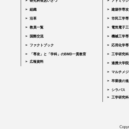
研究科長あいさつ
アドミッシ
組織
建築学専攻
沿革
市民工学専
教員一覧
電気電子工
国際交流
機械工学専
ファクトブック
応用化学専
「専攻」と「学科」のBMD一貫教育
工学研究科
広報資料
連携大学院
マルチメジ
卒業後の進
シラバス
工学研究科
Copyr