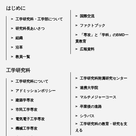
はじめに
国際交流
工学研究科・工学部について
ファクトブック
研究科長あいさつ
「専攻」と「学科」のBMD一
組織
貫教育
沿革
広報資料
教員一覧
工学研究科
工学研究科附属研究センター
工学研究科について
連携大学院
アドミッションポリシー
マルチメジャーコース
建築学専攻
卒業後の進路
市民工学専攻
シラバス
電気電子工学専攻
工学研究科の教育・研究を支
機械工学専攻
える