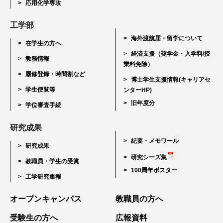
応用化学専攻
工学部
海外渡航届・留学について
在学生の方へ
経済支援（奨学金・入学料/授
教務情報
業料免除）
履修登録・時間割など
博士学生支援情報(キャリアセ
学生便覧等
ンターHP)
旧年度分
学位審査手続
研究成果
紀要・メモワール
研究成果
研究シーズ集
教職員・学生の受賞
100周年ポスター
工学研究集報
オープンキャンパス
教職員の方へ
受験生の方へ
広報資料