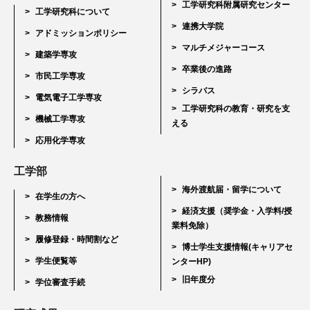
工学研究科附属研究センター
工学研究科について
連携大学院
アドミッションポリシー
マルチメジャーコース
建築学専攻
卒業後の進路
市民工学専攻
シラバス
電気電子工学専攻
工学研究科の教育・研究を支
機械工学専攻
える
応用化学専攻
工学部
海外渡航届・留学について
在学生の方へ
経済支援（奨学金・入学料/授
教務情報
業料免除）
履修登録・時間割など
博士学生支援情報(キャリアセ
学生便覧等
ンターHP)
旧年度分
学位審査手続