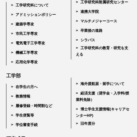
工学研究科附属研究センター
工学研究科について
連携大学院
アドミッションポリシー
マルチメジャーコース
建築学専攻
卒業後の進路
市民工学専攻
シラバス
電気電子工学専攻
工学研究科の教育・研究を支
機械工学専攻
える
応用化学専攻
工学部
海外渡航届・留学について
在学生の方へ
経済支援（奨学金・入学料/授
教務情報
業料免除）
履修登録・時間割など
博士学生支援情報(キャリアセ
学生便覧等
ンターHP)
旧年度分
学位審査手続